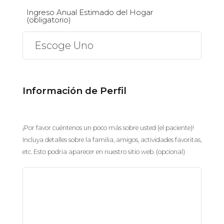
Ingreso Anual Estimado del Hogar
(obligatorio)
Información de Perfil
¡Por favor cuéntenos un poco más sobre usted (el pacien
¡Por favor cuéntenos un poco más sobre usted (el paciente)!
Incluya detalles sobre la familia, amigos, actividades favoritas,
etc. Esto podria aparecer en nuestro sitio web. (opcional)