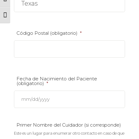
Toggle High Contrast
Toggle Font size
Código Postal (obligatorio)
*
Fecha de Nacimiento del Paciente
(obligatorio)
*
English
MM slash DD slash YYYY
Paginas En Inglés
Primer Nombre del Cuidador (si corresponde)
Quiénes Somos
Este es un lugar para enumerar otro contacto en caso de que