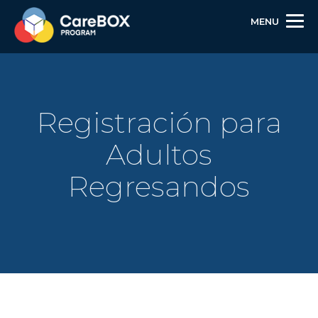
MENU
Registración para
Adultos
Regresandos
Skip
Skip
Site
to
to
map
Content
navigation