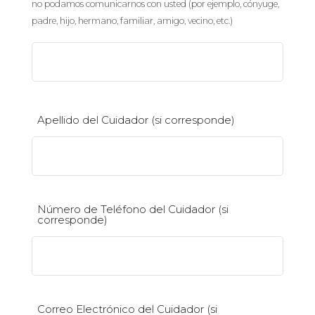
no podamos comunicarnos con usted (por ejemplo, cónyuge,
Cómo Funciona
padre, hijo, hermano, familiar, amigo, vecino, etc.)
Aplicar
DONAR (EN)
Apellido del Cuidador (si corresponde)
Número de Teléfono del Cuidador (si
corresponde)
Correo Electrónico del Cuidador (si