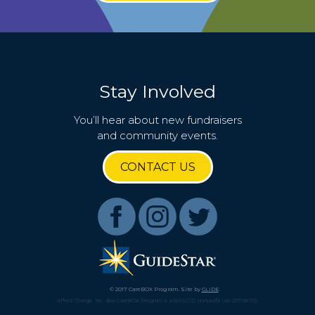
Stay Involved
You’ll hear about new fundraisers
and community events.
CONTACT US
© 2017 CareBOX Program. Site by
GLIDE
.
Affect Change, Inc. dba CareBOX Program is a 501(c)(3) nonprofit (45-2670870).